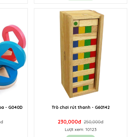
oa - G040D
Trò chơi rút thanh - G60142
230,000đ
0đ
250,000đ
Lượt xem: 10123