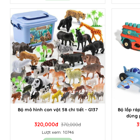
Bộ mô hình con vật 58 chi tiết - G137
Bộ lắp rá
dùng p
320,000đ
3
370,000đ
Lượt xem: 10746