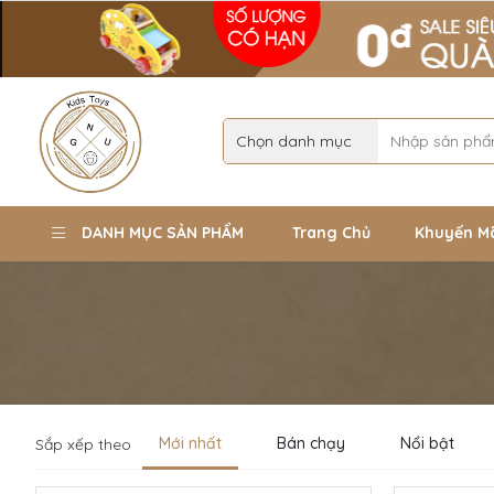
DANH MỤC SẢN PHẨM
Trang Chủ
Khuyến M
Mới nhất
Bán chạy
Nổi bật
Sắp xếp theo