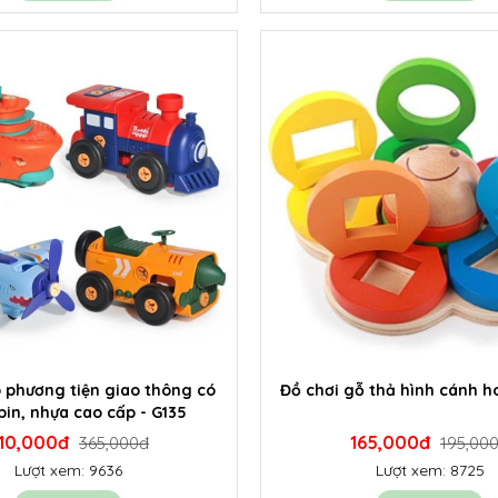
p phương tiện giao thông có
Đồ chơi gỗ thả hình cánh h
in, nhựa cao cấp - G135
10,000đ
165,000đ
365,000đ
195,00
Lượt xem: 9636
Lượt xem: 8725