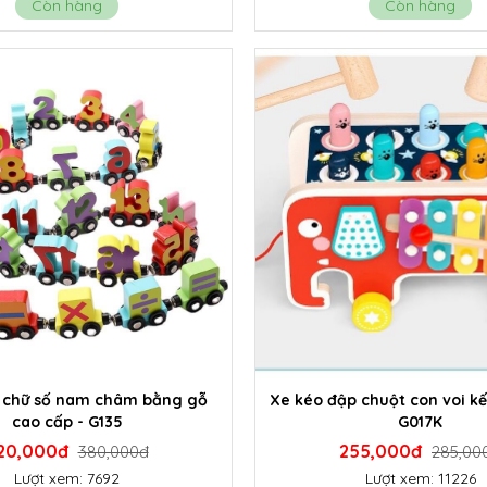
Còn hàng
Còn hàng
 chữ số nam châm bằng gỗ
Xe kéo đập chuột con voi kế
cao cấp - G135
G017K
20,000đ
255,000đ
380,000đ
285,00
Lượt xem: 7692
Lượt xem: 11226