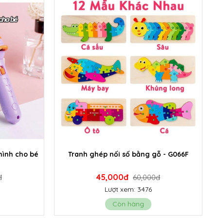
hình cho bé
Tranh ghép nối số bằng gỗ - G066F
45,000đ
đ
60,000đ
Lượt xem: 3476
Còn hàng