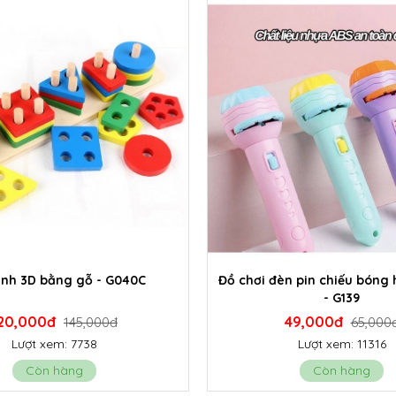
ình 3D bằng gỗ - G040C
Đồ chơi đèn pin chiếu bóng 
- G139
20,000đ
49,000đ
145,000đ
65,000
Lượt xem: 7738
Lượt xem: 11316
Còn hàng
Còn hàng