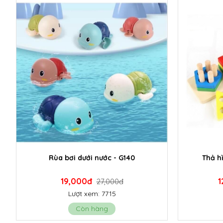
Rùa bơi dưới nước - G140
Thả h
19,000đ
1
27,000đ
Lượt xem: 7715
Còn hàng