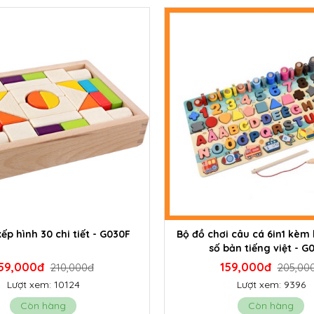
ếp hình 30 chi tiết - G030F
Bộ đồ chơi câu cá 6in1 kèm
số bản tiếng việt - G
59,000đ
159,000đ
210,000đ
205,00
Lượt xem: 10124
Lượt xem: 9396
Còn hàng
Còn hàng