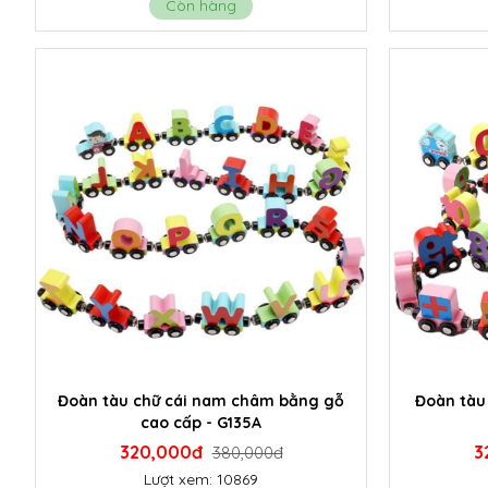
Còn hàng
Đoàn tàu chữ cái nam châm bằng gỗ
Đoàn tàu
cao cấp - G135A
320,000đ
3
380,000đ
Lượt xem: 10869