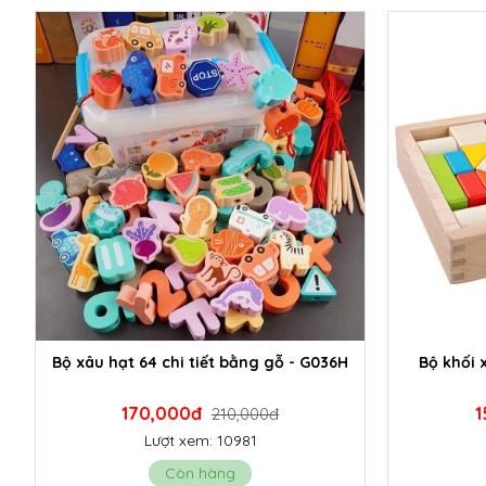
Bộ xâu hạt 64 chi tiết bằng gỗ - G036H
Bộ khối x
170,000đ
1
210,000đ
Lượt xem: 10981
Còn hàng