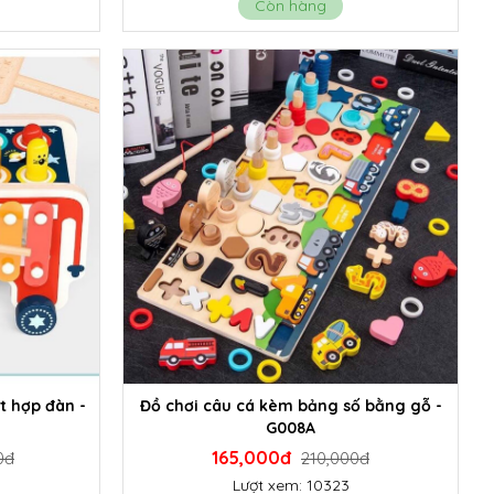
Còn hàng
t hợp đàn -
Đồ chơi câu cá kèm bảng số bằng gỗ -
G008A
165,000đ
0đ
210,000đ
Lượt xem: 10323