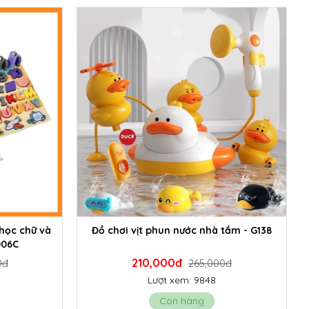
 học chữ và
Đồ chơi vịt phun nước nhà tắm - G138
006C
210,000đ
0đ
265,000đ
Lượt xem: 9848
Còn hàng