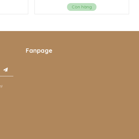
Còn hàng
Fanpage
n!