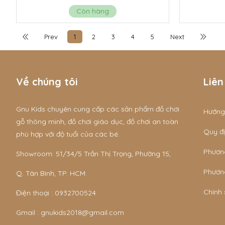
Còn hàng
Prev
1
2
3
4
5
Next
Về chúng tôi
Liên
Gnu Kids chuyên cung cấp các sản phẩm đồ chơi
Hướng
gỗ thông minh, đồ chơi giáo dục, đồ chơi an toàn
Quy đị
phù hợp với độ tuổi của các bé.
Phươn
Showroom: 51/34/5 Trần Thị Trọng, Phường 15,
Phươn
Q. Tân Bình, TP. HCM
Chính
Điện thoại :
0932700524
Gmail :
gnukids2018@gmail.com