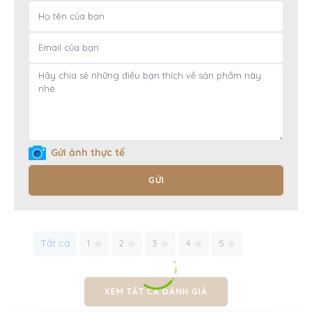
Gửi ảnh thực tế
GỬI
Tất cả
1
2
3
4
5
XEM TẤT CẢ ĐÁNH GIÁ