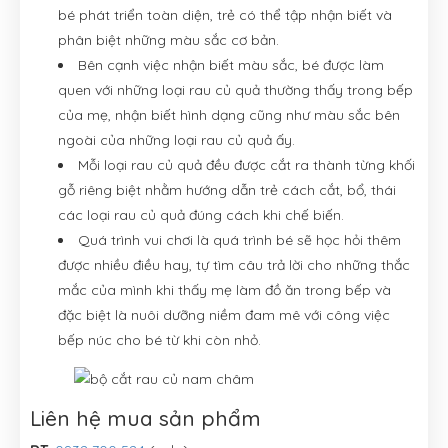
bé phát triển toàn diện, trẻ có thể tập nhận biết và
phân biệt những màu sắc cơ bản.
Bên cạnh việc nhận biết màu sắc, bé được làm
quen với những loại rau củ quả thường thấy trong bếp
của mẹ, nhận biết hình dạng cũng như màu sắc bên
ngoài của những loại rau củ quả ấy.
Mỗi loại rau củ quả đều được cắt ra thành từng khối
gỗ riêng biệt nhằm hướng dẫn trẻ cách cắt, bổ, thái
các loại rau củ quả đúng cách khi chế biến.
Quá trình vui chơi là quá trình bé sẽ học hỏi thêm
được nhiều điều hay, tự tìm câu trả lời cho những thắc
mắc của mình khi thấy mẹ làm đồ ăn trong bếp và
đặc biệt là nuôi dưỡng niềm đam mê với công việc
bếp núc cho bé từ khi còn nhỏ.
Liên hệ mua sản phẩm