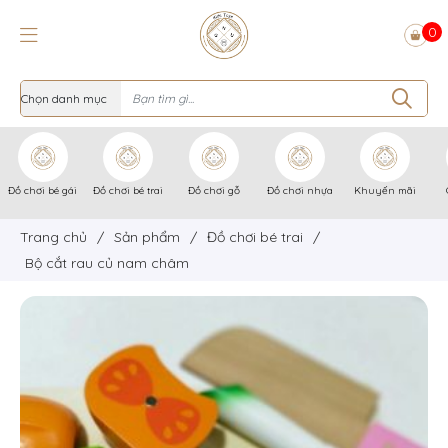
0
Đồ chơi bé gái
Đồ chơi bé trai
Đồ chơi gỗ
Đồ chơi nhựa
Khuyến mãi
Trang chủ
/
Sản phẩm
/
Đồ chơi bé trai
/
Bộ cắt rau củ nam châm