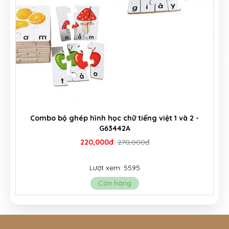
 chữ tiếng việt 1 và 2 -
Bảng chữ câu cá đa năng 7i
3442A
G006B
đ
270,000đ
175,000đ
230
em: 5595
Lượt xem: 9
 hàng
Còn hàng