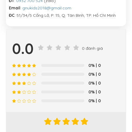
ĐT
:
0932 700 524
(zalo)
Email
:
gnukids2018@gmail.com
ĐC
: 51/34/5 Cống Lở, P. 15, Q. Tân Bình, TP. Hồ Chí Minh
0.0
0 đánh giá
0%
| 0
0%
| 0
0%
| 0
0%
| 0
0%
| 0