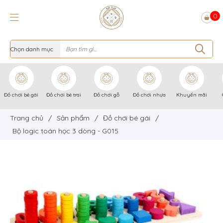
0
Đồ chơi bé gái
Đồ chơi bé trai
Đồ chơi gỗ
Đồ chơi nhựa
Khuyến mãi
Trang chủ
/
Sản phẩm
/
Đồ chơi bé gái
/
Bộ logic toán học 3 dòng - G015