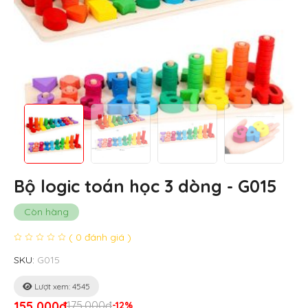
Bộ logic toán học 3 dòng - G015
Còn hàng
( 0 đánh giá )
SKU:
G015
Lượt xem: 4545
155,000đ
175,000đ
-12%