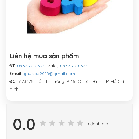
Liên hệ mua sản phẩm
ĐT
:
0932 700 524
(zalo)
0932 700 524
Email
:
gnukids2018@gmail.com
ĐC
: 51/34/5 Trần Thị Trọng, P. 15, Q. Tân Bình, TP. Hồ Chí
Minh
0.0
0 đánh giá