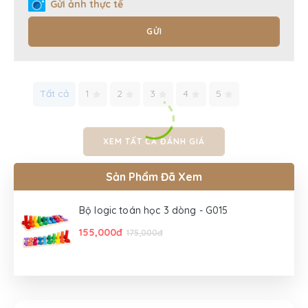
Gửi ảnh thực tế
GỬI
Tất cả
1
2
3
4
5
XEM TẤT CẢ ĐÁNH GIÁ
Sản Phẩm Đã Xem
Bộ logic toán học 3 dòng - G015
155,000đ
175,000đ