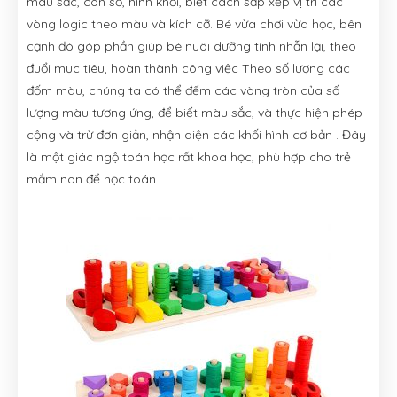
màu sắc, con số, hình khối, biết cách sắp xếp vị trí các
vòng logic theo màu và kích cỡ. Bé vừa chơi vừa học, bên
cạnh đó góp phần giúp bé nuôi dưỡng tính nhẫn lại, theo
đuổi mục tiêu, hoàn thành công việc Theo số lượng các
đốm màu, chúng ta có thể đếm các vòng tròn của số
lượng màu tương ứng, để biết màu sắc, và thực hiện phép
cộng và trừ đơn giản, nhận diện các khối hình cơ bản . Đây
là một giác ngộ toán học rất khoa học, phù hợp cho trẻ
mầm non để học toán.