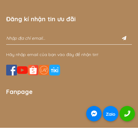
Đăng kí nhận tin ưu đãi
Hãy nhập email của bạn vào đây để nhận tin!
Fanpage
© 2026 Đồ chơi gỗ thông minh cho bé Gnu Kids - đồ chơi
THÊM VÀO GIỎ
MUA NGAY