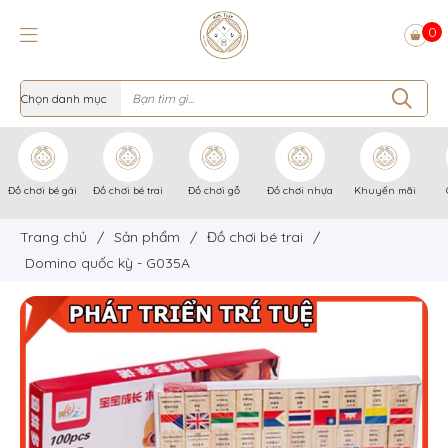
0
Đồ chơi bé gái
Đồ chơi bé trai
Đồ chơi gỗ
Đồ chơi nhựa
Khuyến mãi
Trang chủ
/
Sản phẩm
/
Đồ chơi bé trai
/
Domino quốc kỳ - G035A