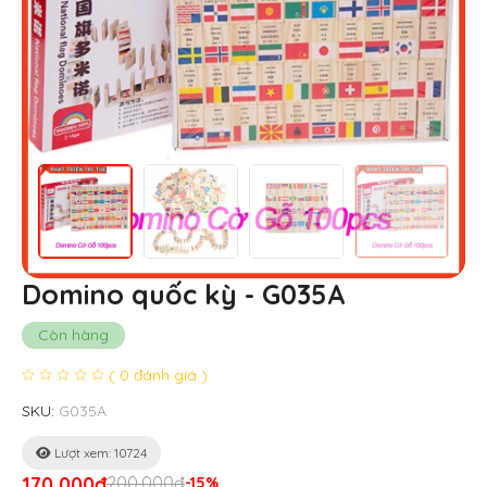
Domino quốc kỳ - G035A
Còn hàng
( 0 đánh giá )
SKU:
G035A
Lượt xem: 10724
170,000đ
200,000đ
-15%