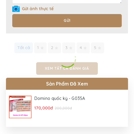
Gửi ảnh thực tế
GỬI
Tất cả
1
2
3
4
5
XEM TẤT CẢ ĐÁNH GIÁ
Sản Phẩm Đã Xem
Domino quốc kỳ - G035A
170,000đ
200,000đ