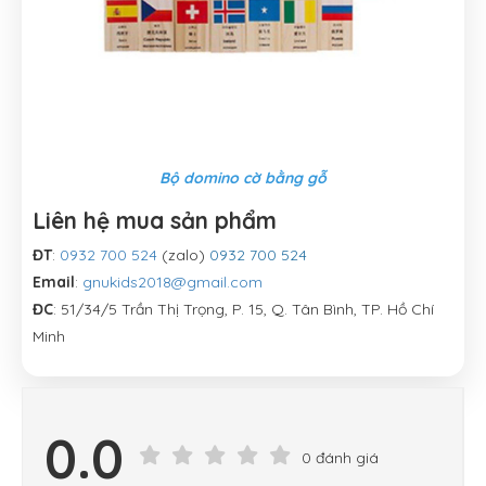
Bộ domino cờ bằng gỗ
Liên hệ mua sản phẩm
ĐT
:
0932 700 524
(zalo)
0932 700 524
Email
:
gnukids2018@gmail.com
ĐC
: 51/34/5 Trần Thị Trọng, P. 15, Q. Tân Bình, TP. Hồ Chí
Minh
0.0
0 đánh giá