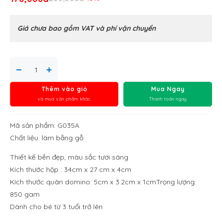
Giá chưa bao gồm VAT và phí vận chuyển
Thêm vào giỏ
Mua Ngay
và mua sản phẩm khác
Thanh toán ngay
Mã sản phẩm: G035A
Chất liệu: làm bằng gỗ
Thiết kế bền đẹp, màu sắc tươi sáng
Kích thước hộp : 34cm x 27 cm x 4cm
Kích thước quân domino: 5cm x 3.2cm x 1cm
Trọng lượng:
850 gam
Dành cho bé từ 3 tuổi trở lên