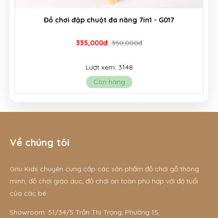
Đồ chơi đập chuột đa năng 7in1 - G017
335,000đ
350,000đ
Lượt xem: 3148
Còn hàng
Về chúng tôi
Gnu Kids chuyên cung cấp các sản phẩm đồ chơi gỗ thông
minh, đồ chơi giáo dục, đồ chơi an toàn phù hợp với độ tuổi
của các bé.
Showroom: 51/34/5 Trần Thị Trọng, Phường 15,