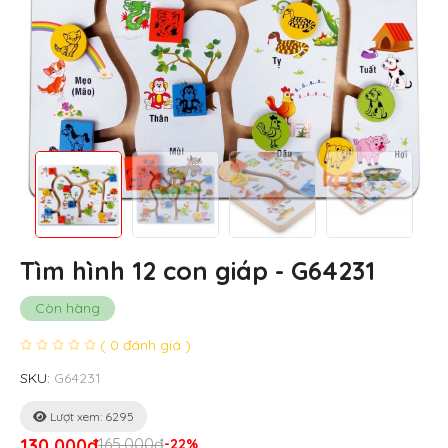
Tìm hình 12 con giáp - G64231
Còn hàng
( 0 đánh giá )
SKU:
G64231
Lượt xem: 6295
130,000đ
165,000đ
-22%