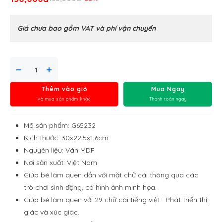
Giá chưa bao gồm VAT và phí vận chuyển
Thêm vào giỏ
Mua Ngay
và mua sản phẩm khác
Thanh toán ngay
Mã sản phẩm: G65232
Kích thước: 30x22.5x1.6cm
Nguyên liệu: Ván MDF
Nơi sản xuất: Việt Nam
Giúp bé làm quen dần với mặt chữ cái thông qua các
trò chơi sinh động, có hình ảnh minh họa.
Giúp bé làm quen với 29 chữ cái tiếng việt. Phát triển thị
giác và xúc giác.