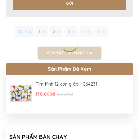
GỬI
Tất cả
1
2
3
4
5
XEM TẤT CẢ ĐÁNH GIÁ
Sản Phẩm Đã Xem
Tìm hình 12 con giáp - G64231
130,000đ
165,000đ
SẢN PHẨM BÁN CHẠY