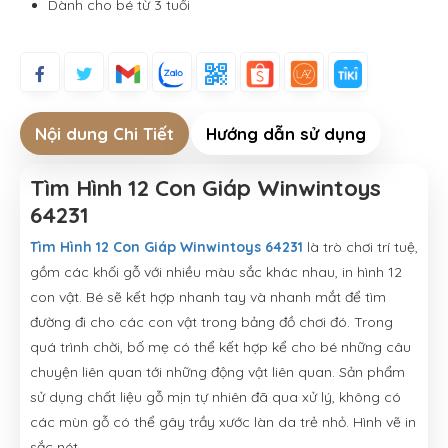
Dành cho bé từ 3 tuổi
Nội dung Chi Tiết
Hướng dẫn sử dụng
Tìm Hình 12 Con Giáp Winwintoys
64231
Tìm Hình 12 Con Giáp Winwintoys 64231
là trò chơi trí tuệ,
gồm các khối gỗ với nhiều màu sắc khác nhau, in hình 12
con vật. Bé sẽ kết hợp nhanh tay và nhanh mắt để tìm
đường đi cho các con vật trong bảng đồ chơi đó. Trong
quá trình chời, bố mẹ có thể kết hợp kể cho bé những câu
chuyện liên quan tới những động vật liên quan. Sản phẩm
sử dụng chất liệu gỗ mịn tự nhiên đã qua xử lý, không có
các mùn gỗ có thể gây trầy xước làn da trẻ nhỏ. Hình vẽ in
sắc nét.