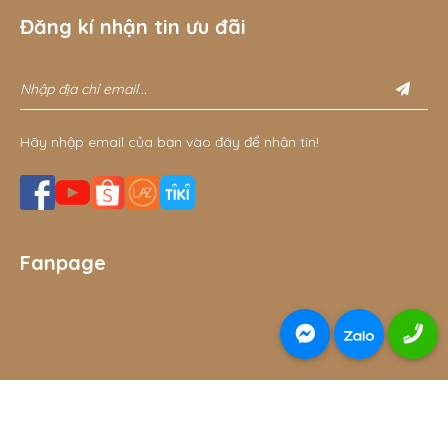
Đăng kí nhận tin ưu đãi
Hãy nhập email của bạn vào đây để nhận tin!
Fanpage
© 2026 Đồ chơi gỗ thông minh cho bé Gnu Kids - đồ chơi
THÊM VÀO GIỎ
MUA NGAY
bằng gỗ - Thiết kế bởi sikido.vn