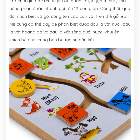
Trò chơi giúp bé rèn luyện óc quan sát, luyện trí nhớ, khả
năng phán đoán nhanh gọi tên 12 con giáp. Đồng thời, qua
đó, nhận biết và gọi đúng tên các con vật trên thẻ gỗ. Ba
Mẹ cũng có thể dạy bé phân biệt được đâu là vật nuôi, đâu
là vật hoang dã và đâu là vật sống dưới nước, khuyến
khích bé chơi cùng bạn bè tạo sự gắn kết.