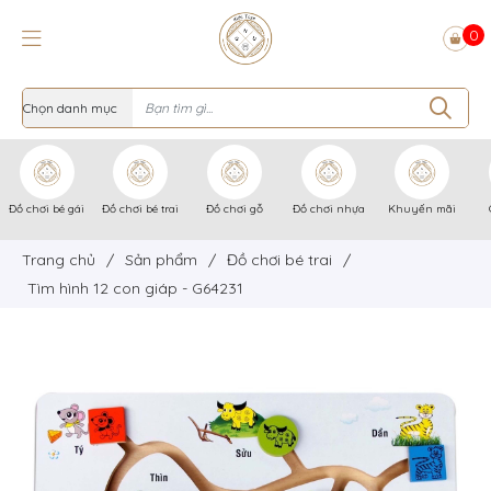
0
Đồ chơi bé gái
Đồ chơi bé trai
Đồ chơi gỗ
Đồ chơi nhựa
Khuyến mãi
Trang chủ
/
Sản phẩm
/
Đồ chơi bé trai
/
Tìm hình 12 con giáp - G64231