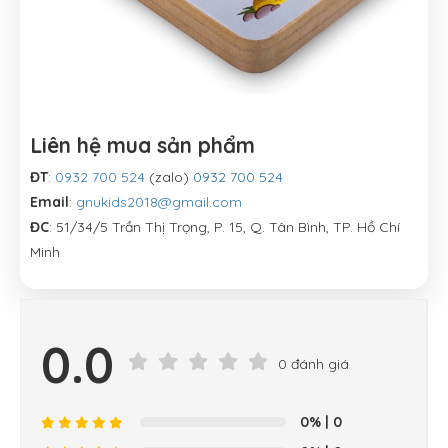
Liên hệ mua sản phẩm
ĐT
:
0932 700 524
(zalo)
0932 700 524
Email
:
gnukids2018@gmail.com
ĐC
: 51/34/5 Trần Thị Trọng, P. 15, Q. Tân Bình, TP. Hồ Chí
Minh
0.0
0 đánh giá
0%
| 0