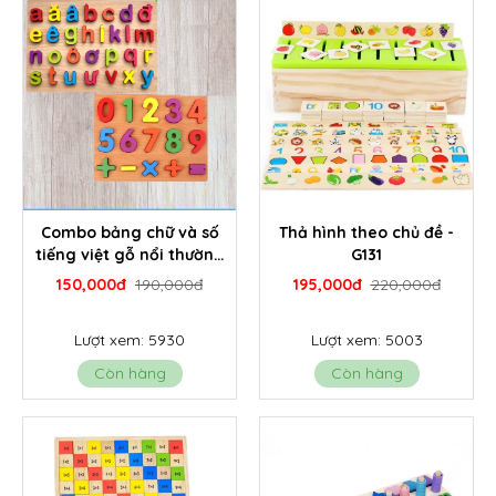
Combo bảng chữ và số
Thả hình theo chủ đề -
tiếng việt gỗ nổi thường
G131
- GNK5
150,000đ
190,000đ
195,000đ
220,000đ
Lượt xem: 5930
Lượt xem: 5003
Còn hàng
Còn hàng