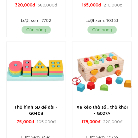
- G135
G008A
320,000đ
380,000đ
165,000đ
210,000đ
Lượt xem: 7702
Lượt xem: 10333
Còn hàng
Còn hàng
Thả hình 3D đế dài -
Xe kéo thả số , thả khối
G040B
- G027A
75,000đ
105,000đ
179,000đ
220,000đ
Lượt xem: 6541
Lượt xem: 10766