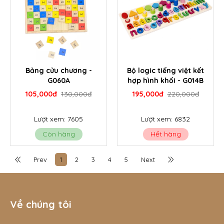
Bảng cửu chương -
Bộ logic tiếng việt kết
G060A
hợp hình khối - G014B
105,000đ
130,000đ
195,000đ
220,000đ
Lượt xem: 7605
Lượt xem: 6832
Còn hàng
Hết hàng
Prev
1
2
3
4
5
Next
Về chúng tôi