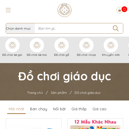
0
Đồ chơi bé gái
Đồ chơi bé trai
Đồ chơi gỗ
Đồ chơi nhựa
Khuyến mãi
Đồ chơi giáo dục
/
/
Trang chủ
Sản phẩm
Đồ chơi giáo dục
Mới nhất
Bán chạy
Nổi bật
Giá thấp
Giá cao