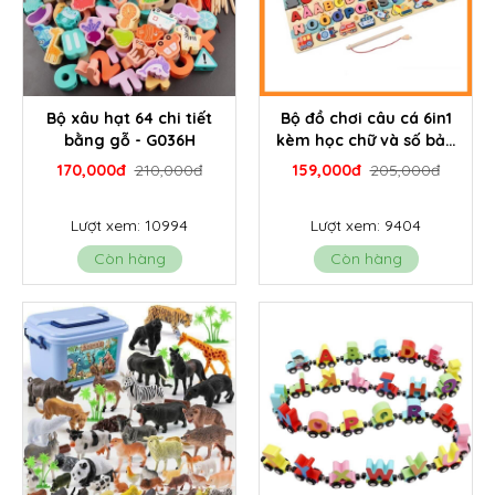
Bộ xâu hạt 64 chi tiết
Bộ đồ chơi câu cá 6in1
bằng gỗ - G036H
kèm học chữ và số bản
tiếng việt - G006C
170,000đ
210,000đ
159,000đ
205,000đ
Lượt xem: 10994
Lượt xem: 9404
Còn hàng
Còn hàng