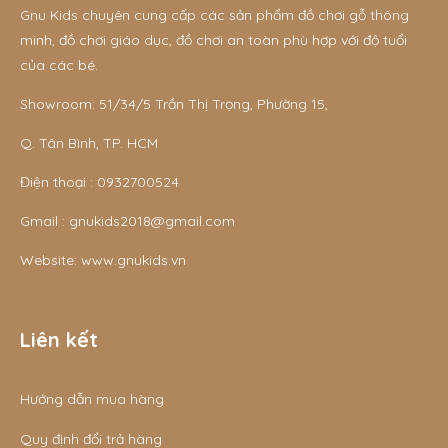
Gnu Kids chuyên cung cấp các sản phẩm đồ chơi gỗ thông
minh, đồ chơi giáo dục, đồ chơi an toàn phù hợp với độ tuổi
của các bé.
Showroom: 51/34/5 Trần Thị Trọng, Phường 15,
Q. Tân Bình, TP. HCM
Điện thoại :
0932700524
Gmail :
gnukids2018@gmail.com
Website:
www.gnukids.vn
Liên kết
Hướng dẫn mua hàng
Quy định đổi trả hàng