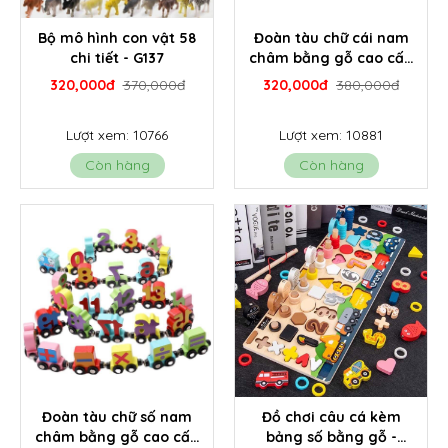
Bộ mô hình con vật 58
Đoàn tàu chữ cái nam
chi tiết - G137
châm bằng gỗ cao cấp
- G135A
320,000đ
370,000đ
320,000đ
380,000đ
Lượt xem: 10766
Lượt xem: 10881
Còn hàng
Còn hàng
Đoàn tàu chữ số nam
Đồ chơi câu cá kèm
châm bằng gỗ cao cấp
bảng số bằng gỗ -