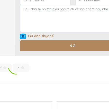
Gửi ảnh thực tế
GỬI
4
5