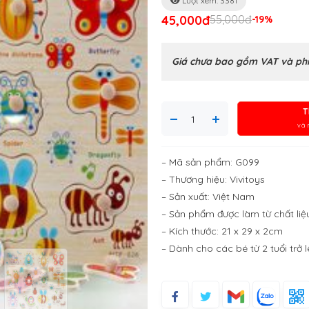
Lượt xem: 3381
45,000đ
55,000đ
-19%
Giá chưa bao gồm VAT và phí
T
và 
– Mã sản phẩm: G099
– Thương hiệu: Vivitoys
– Sản xuất: Việt Nam
– Sản phẩm được làm từ chất liệu
– Kích thước: 21 x 29 x 2cm
– Dành cho các bé từ 2 tuổi trở 