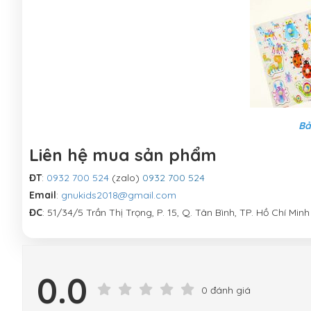
Bả
Liên hệ mua sản phẩm
ĐT
:
0932 700 524
(zalo)
0932 700 524
Email
:
gnukids2018@gmail.com
ĐC
: 51/34/5 Trần Thị Trọng, P. 15, Q. Tân Bình, TP. Hồ Chí Minh
0.0
0 đánh giá