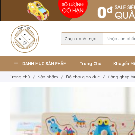
DANH MỤC SẢN PHẨM
Trang Chủ
Khuyến M
Trang chủ
/
Sản phẩm
/
Đồ chơi giáo dục
/
Bảng ghép hì