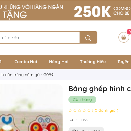
0
ãi
Combo Hot
Hàng Mới
Thương Hiệu
Tuyển 
nh côn trùng núm gỗ - G099
Bảng ghép hình c
Còn hàng
( 0 đánh giá )
SKU:
G099