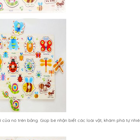
í của nó trên bảng. Giúp bé nhận biết các loài vật, khám phá tự nhi