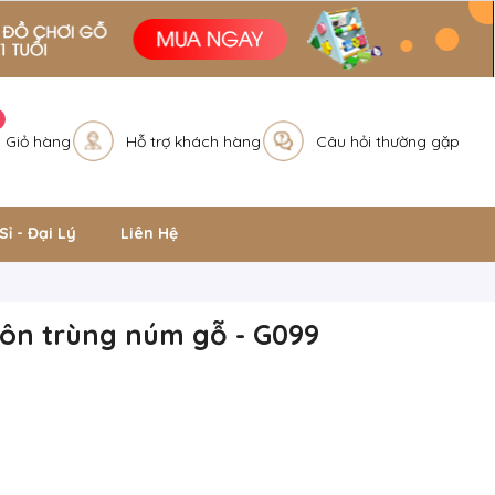
Giỏ hàng
Hỗ trợ khách hàng
Câu hỏi thường gặp
Sỉ - Đại Lý
Liên Hệ
ôn trùng núm gỗ - G099