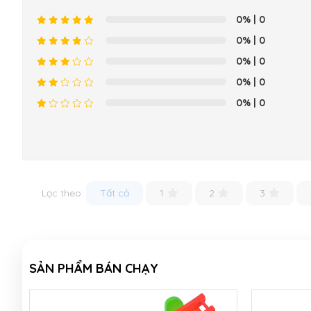
0%
| 0
0%
| 0
0%
| 0
0%
| 0
0%
| 0
Lọc theo:
Tất cả
1
2
3
SẢN PHẨM BÁN CHẠY