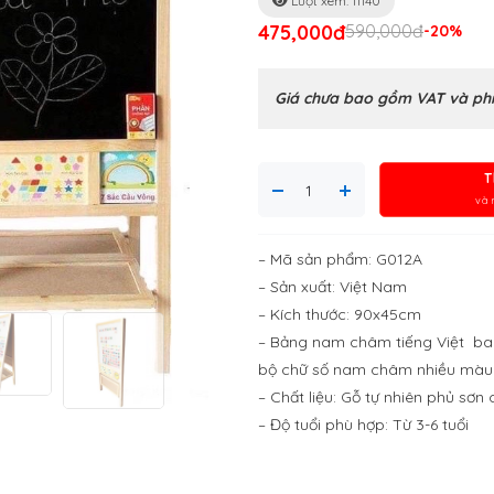
Lượt xem: 11140
475,000đ
590,000đ
-20%
Giá chưa bao gồm VAT và phí
T
và 
– Mã sản phẩm: G012A
– Sản xuất: Việt Nam
– Kích thước: 90x45cm
– Bảng nam châm tiếng Việt bao 
bộ chữ số nam châm nhiều màu
– Chất liệu: Gỗ tự nhiên phủ sơn
– Độ tuổi phù hợp: Từ 3-6 tuổi