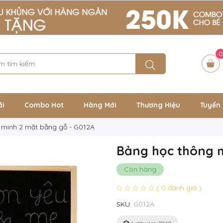
0
ãi
Combo Hot
Hàng Mới
Thương Hiệu
Tuyển 
 minh 2 mặt bằng gỗ - G012A
Bảng học thông m
Còn hàng
( 0 đánh giá )
SKU:
G012A