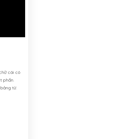
chữ cái có
t phấn.
 bảng từ.