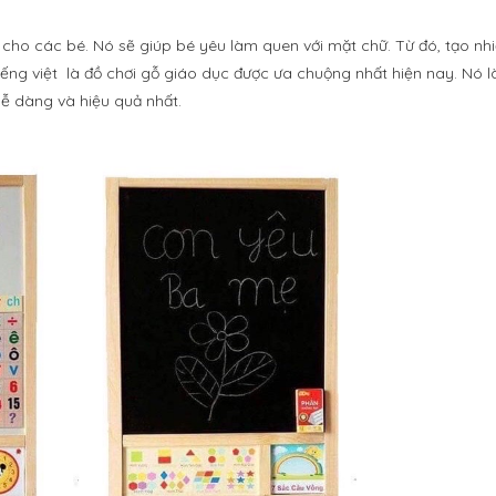
 cho các bé. Nó sẽ giúp bé yêu làm quen với mặt chữ. Từ đó, tạo nhi
ếng việt là đồ chơi gỗ giáo dục được ưa chuộng nhất hiện nay. Nó l
ễ dàng và hiệu quả nhất.