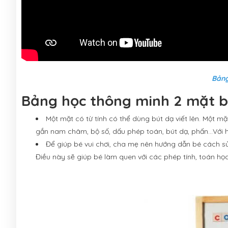
Bảng
Bảng học thông minh 2 mặt 
Một mặt có từ tính có thể dùng bút dạ viết lên. Một 
gắn nam châm, bộ số, dấu phép toán, bút dạ, phấn…Với ha
Để giúp bé vui chơi, cha mẹ nên hướng dẫn bé cách sử 
Điều này sẽ giúp bé làm quen với các phép tính, toán h