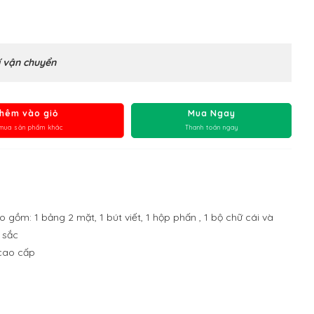
 vận chuyển
hêm vào giỏ
Mua Ngay
mua sản phẩm khác
Thanh toán ngay
gồm: 1 bảng 2 mặt, 1 bút viết, 1 hộp phấn , 1 bộ chữ cái và
 sắc
 cao cấp