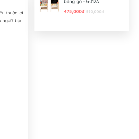
bằng gỗ - G012A
475,000đ
590,000đ
ều thuận lợi
à người bạn