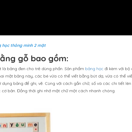
 học thông minh 2 mặt
bằng gỗ bao gồm:
mặt là bảng đen cho trẻ dùng phấn. Sản phẩm
bảng học
đi kèm với bộ 
i mặt bảng này, các bé vừa có thể viết bằng bút dạ, vừa có thể viế
dụng bảng để ghi, vẽ. Cùng với cách gắn chữ, số và các chi tiết lên
ọc cơ bản. Đồng thời ghi nhớ mặt chữ một cách nhanh chóng.