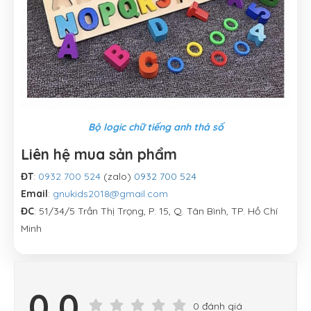
Bộ logic chữ tiếng anh thả số
Liên hệ mua sản phẩm
ĐT
:
0932 700 524
(zalo)
0932 700 524
Email
:
gnukids2018@gmail.com
ĐC
: 51/34/5 Trần Thị Trọng, P. 15, Q. Tân Bình, TP. Hồ Chí
Minh
0.0
0 đánh giá