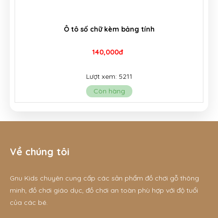
Bảng hình học núm gỗ - G103
45,000đ
55,000đ
Lượt xem: 10126
Còn hàng
Về chúng tôi
Gnu Kids chuyên cung cấp các sản phẩm đồ chơi gỗ thông
minh, đồ chơi giáo dục, đồ chơi an toàn phù hợp với độ tuổi
của các bé.