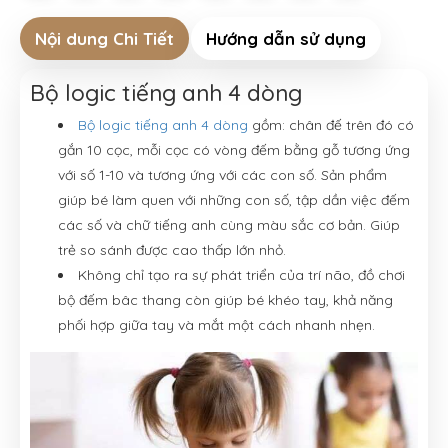
Nội dung Chi Tiết
Hướng dẫn sử dụng
Bộ logic tiếng anh 4 dòng
Bộ logic tiếng anh 4 dòng
gồm: chân đế trên đó có
gắn 10 cọc, mỗi cọc có vòng đếm bằng gỗ tương ứng
với số 1-10 và tương ứng với các con số. Sản phẩm
giúp bé làm quen với những con số, tập dần việc đếm
các số và chữ tiếng anh cùng màu sắc cơ bản. Giúp
trẻ so sánh được cao thấp lớn nhỏ.
Không chỉ tạo ra sự phát triển của trí não, đồ chơi
bộ đếm bâc thang còn giúp bé khéo tay, khả năng
phối hợp giữa tay và mắt một cách nhanh nhẹn.