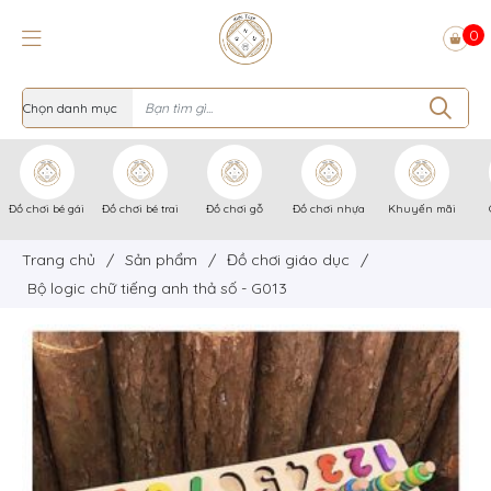
0
Đồ chơi bé gái
Đồ chơi bé trai
Đồ chơi gỗ
Đồ chơi nhựa
Khuyến mãi
Trang chủ
/
Sản phẩm
/
Đồ chơi giáo dục
/
Bộ logic chữ tiếng anh thả số - G013