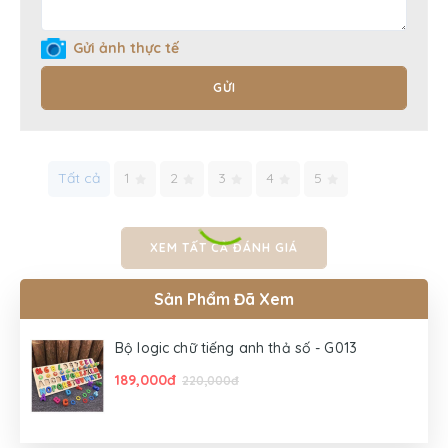
Gửi ảnh thực tế
GỬI
Tất cả
1
2
3
4
5
XEM TẤT CẢ ĐÁNH GIÁ
Sản Phẩm Đã Xem
Bộ logic chữ tiếng anh thả số - G013
189,000đ
220,000đ