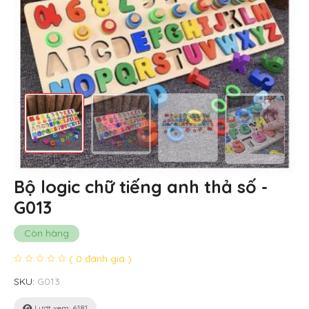
Bộ logic chữ tiếng anh thả số -
G013
Còn hàng
( 0 đánh giá )
SKU:
G013
Lượt xem: 6181