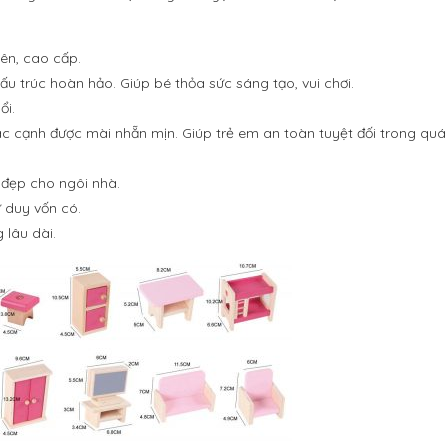
ên, cao cấp.
ấu trúc hoàn hảo. Giúp bé thỏa sức sáng tạo, vui chơi.
ổi.
c cạnh được mài nhẵn mịn. Giúp trẻ em an toàn tuyệt đối trong quá t
 đẹp cho ngôi nhà.
 duy vốn có.
 lâu dài.