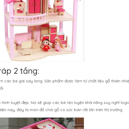
ráp 2 tầng:
 các bé gái say lòng. Sản phẩm được làm từ chất liệu gỗ thiên nhi
ối.
hình tuyệt đẹp. Nó sẽ giúp các bé rèn luyện khả năng suy nghĩ logic
Hiện nay, đây là món đồ chơi gỗ có sức bán rất lớn trên thị trường