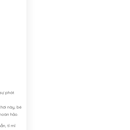
 sự phát
hơi này, bé
 hoàn hảo.
n, tỉ mỉ