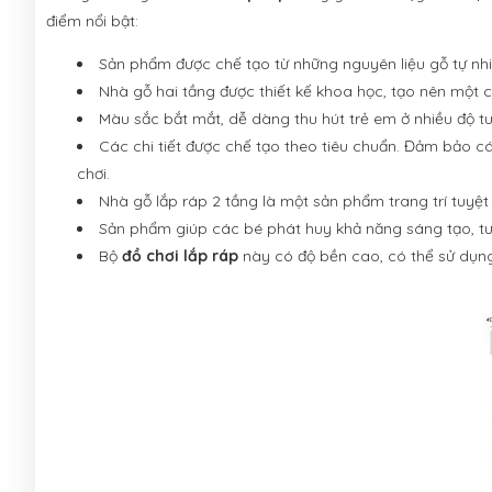
điểm nổi bật:
Sản phẩm được chế tạo từ những nguyên liệu gỗ tự nhi
Nhà gỗ hai tầng được thiết kế khoa học, tạo nên một c
Màu sắc bắt mắt, dễ dàng thu hút trẻ em ở nhiều độ tu
Các chi tiết được chế tạo theo tiêu chuẩn. Đảm bảo cá
chơi.
Nhà gỗ lắp ráp 2 tầng là một sản phẩm trang trí tuyệt
Sản phẩm giúp các bé phát huy khả năng sáng tạo, tư
Bộ
đồ chơi lắp ráp
này có độ bền cao, có thể sử dụng