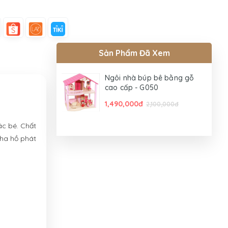
Sản Phẩm Đã Xem
Ngôi nhà búp bê bằng gỗ
cao cấp - G050
1,490,000đ
2,100,000đ
ác bé. Chất
tha hồ phát