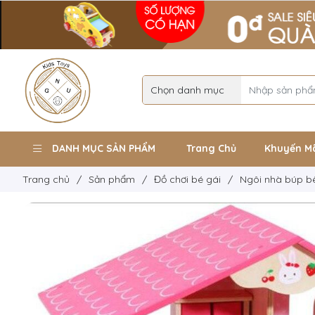
DANH MỤC SẢN PHẨM
Trang Chủ
Khuyến M
Trang chủ
/
Sản phẩm
/
Đồ chơi bé gái
/
Ngôi nhà búp b