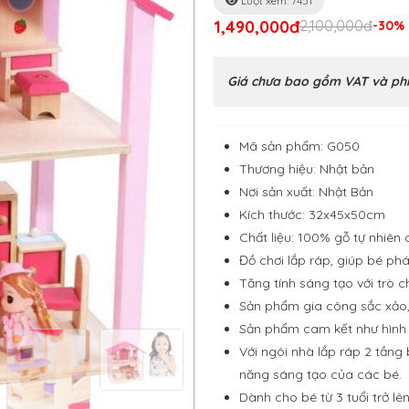
Lượt xem: 7451
1,490,000đ
2,100,000đ
-30%
Giá chưa bao gồm VAT và phí
Mã sản phẩm: G050
Thương hiệu: Nhật bản
Nơi sản xuất: Nhật Bản
Kích thước: 32x45x50cm
Chất liệu: 100% gỗ tự nhiên
Đồ chơi lắp ráp, giúp bé phá
Tăng tính sáng tạo với trò ch
Sản phẩm gia công sắc xảo, 
Sản phẩm cam kết như hình
Với ngôi nhà lắp ráp 2 tần
năng sáng tạo của các bé.
Dành cho bé từ 3 tuổi trở lê