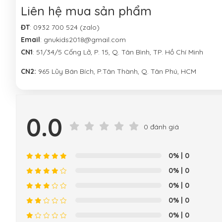
Liên hệ mua sản phẩm
ĐT
: 0932 700 524 (zalo)
Email
: gnukids2018@gmail.com
CN1
: 51/34/5 Cống Lở, P. 15, Q. Tân Bình, TP. Hồ Chí Minh
CN2:
965 Lũy Bán Bích, P.Tân Thành, Q. Tân Phú, HCM
0.0
0 đánh giá
0%
| 0
0%
| 0
0%
| 0
0%
| 0
0%
| 0