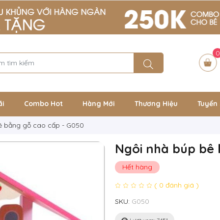
0
ãi
Combo Hot
Hàng Mới
Thương Hiệu
Tuyển 
ê bằng gỗ cao cấp - G050
Ngôi nhà búp bê 
Hết hàng
( 0 đánh giá )
SKU:
G050