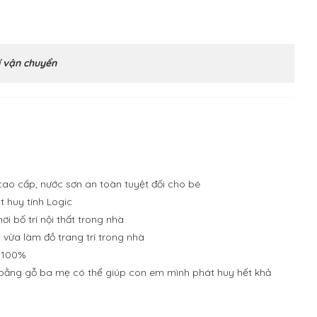
 vận chuyển
 cao cấp, nước sơn an toàn tuyệt đối cho bé
t huy tính Logic
ơi bố trí nội thất trong nhà
vừa làm đồ trang trí trong nhà
 100%
g bằng gỗ ba mẹ có thể giúp con em mình phát huy hết khả
n