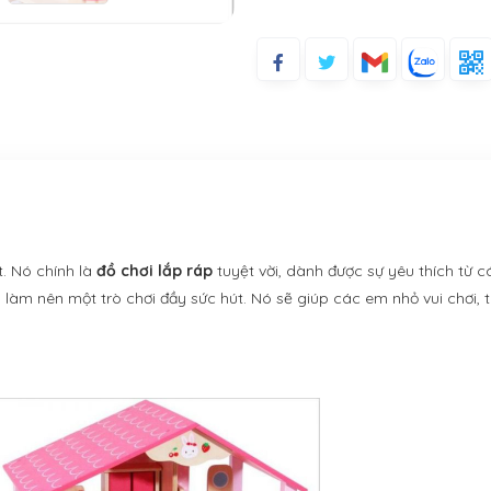
. Nó chính là
đồ chơi lắp ráp
tuyệt vời, dành được sự yêu thích từ c
ã làm nên một trò chơi đầy sức hút. Nó sẽ giúp các em nhỏ vui chơi, 