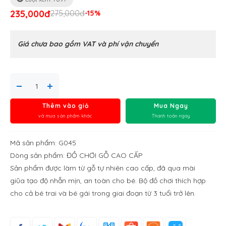
235,000đ
275,000đ
-15%
Giá chưa bao gồm VAT và phí vận chuyển
Thêm vào giỏ
Mua Ngay
và mua sản phẩm khác
Thanh toán ngay
Mã sản phẩm: G045
Dòng sản phẩm: ĐỒ CHƠI GỖ CAO CẤP
Sản phẩm được làm từ gỗ tự nhiên cao cấp, đã qua mài
giũa tạo độ nhẵn mịn, an toàn cho bé. Bộ đồ chơi thích hợp
cho cả bé trai và bé gái trong giai đoạn từ 3 tuổi trở lên.