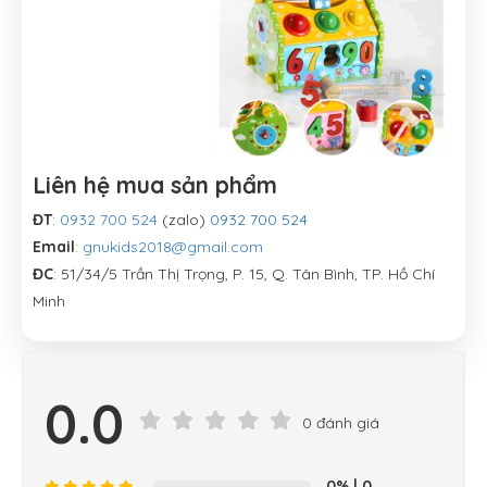
Liên hệ mua sản phẩm
ĐT
:
0932 700 524
(zalo)
0932 700 524
Email
:
gnukids2018@gmail.com
ĐC
: 51/34/5 Trần Thị Trọng, P. 15, Q. Tân Bình, TP. Hồ Chí
Minh
0.0
0 đánh giá
0%
| 0