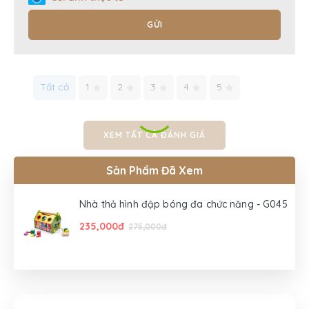
GỬI
Tất cả
1
2
3
4
5
XEM TẤT CẢ ĐÁNH GIÁ
Sản Phẩm Đã Xem
Nhà thả hình đập bóng đa chức năng - G045
235,000đ
275,000đ