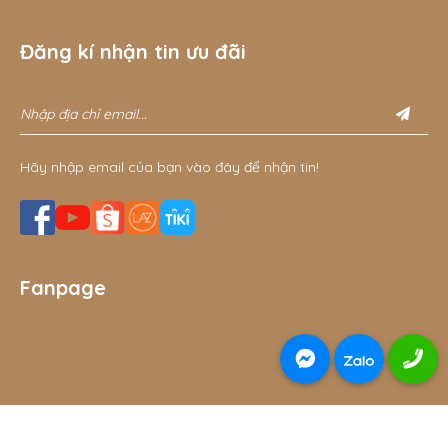
Đăng kí nhận tin ưu đãi
Hãy nhập email của bạn vào đây để nhận tin!
Fanpage
© 2026 Đồ chơi gỗ thông minh cho bé Gnu Kids - đồ chơi
THÊM VÀO GIỎ
MUA NGAY