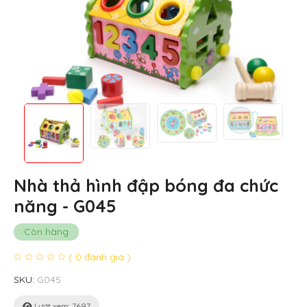
Nhà thả hình đập bóng đa chức
năng - G045
Còn hàng
( 0 đánh giá )
SKU:
G045
Lượt xem: 7697