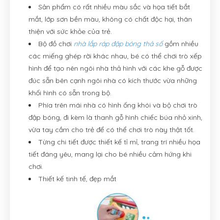
Sản phẩm có rất nhiều màu sắc và họa tiết bắt
mắt, lớp sơn bền màu, không có chất độc hại, thân
thiện với sức khỏe của trẻ.
Bộ đồ chơi
nhà lắp ráp đập bóng thả số
gồm nhiều
các miếng ghép rời khác nhau, bé có thể chơi trò xếp
hình để tạo nên ngôi nhà thả hình với các khe gỗ được
đúc sẵn bên cạnh ngôi nhà có kích thước vừa những
khối hình có sẵn trong bộ.
Phía trên mái nhà có hình ống khói và bộ chơi trò
đập bóng, đi kèm là thanh gỗ hình chiếc búa nhỏ xinh,
vừa tay cầm cho trẻ để có thể chơi trò này thật tốt.
Từng chi tiết được thiết kế tỉ mỉ, trang trí nhiều họa
tiết đáng yêu, mang lại cho bé nhiều cảm hứng khi
chơi.
Thiết kế tinh tế, đẹp mắt