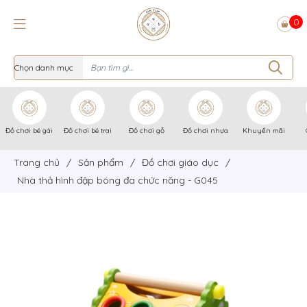
0
Đồ chơi bé gái
Đồ chơi bé trai
Đồ chơi gỗ
Đồ chơi nhựa
Khuyến mãi
Trang chủ
/
Sản phẩm
/
Đồ chơi giáo dục
/
Nhà thả hình đập bóng đa chức năng - G045