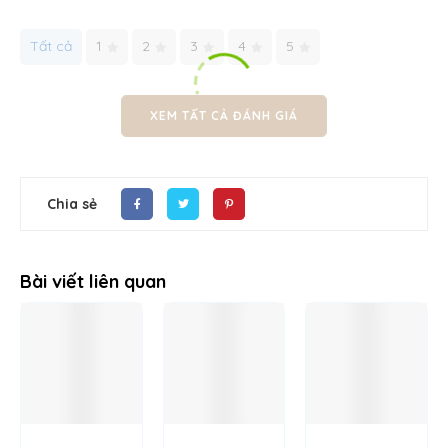
Tất cả
1
2
3
4
5
XEM TẤT CẢ ĐÁNH GIÁ
Chia sẻ
Bài viết liên quan