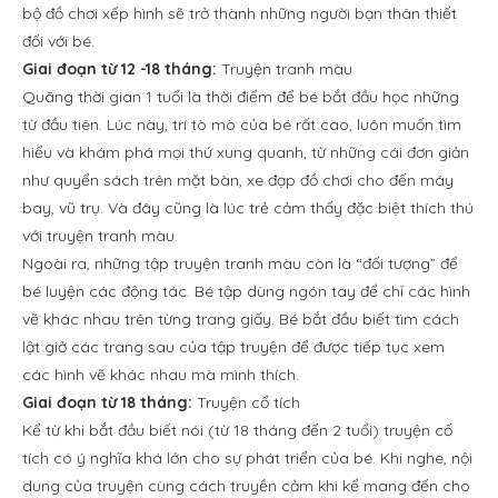
bộ đồ chơi xếp hình sẽ trở thành những người bạn thân thiết
đối với bé.
Giai đoạn từ 12 -18 tháng:
Truyện tranh màu
Quãng thời gian 1 tuổi là thời điểm để bé bắt đầu học những
từ đầu tiên. Lúc này, trí tò mò của bé rất cao, luôn muốn tìm
hiểu và khám phá mọi thứ xung quanh, từ những cái đơn giản
như quyển sách trên mặt bàn, xe đạp đồ chơi cho đến máy
bay, vũ trụ. Và đây cũng là lúc trẻ cảm thấy đặc biệt thích thú
với truyện tranh màu.
Ngoài ra, những tập truyện tranh màu còn là “đối tượng” để
bé luyện các động tác. Bé tập dùng ngón tay để chỉ các hình
vẽ khác nhau trên từng trang giấy. Bé bắt đầu biết tìm cách
lật giở các trang sau của tập truyện để được tiếp tục xem
các hình vẽ khác nhau mà mình thích.
Giai đoạn từ 18 tháng:
Truyện cổ tích
Kể từ khi bắt đầu biết nói (từ 18 tháng đến 2 tuổi) truyện cố
tích có ý nghĩa khá lớn cho sự phát triển của bé. Khi nghe, nội
dung của truyện cùng cách truyền cảm khi kể mang đến cho