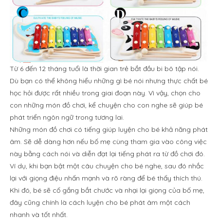
Từ 6 đến 12 tháng tuổi là thời gian trẻ bắt đầu bi bô tập nói.
Dù bạn có thể không hiểu những gì bé nói nhưng thực chất bé
học hỏi được rất nhiều trong giai đoạn này. Vì vậy, chọn cho
con những món đồ chơi, kể chuyện cho con nghe sẽ giúp bé
phát triển ngôn ngữ trong tương lai.
Những món đồ chơi có tiếng giúp luyện cho bé khả năng phát
âm. Sẽ dễ dàng hơn nếu bố mẹ cùng tham gia vào công việc
này bằng cách nói và diễn đạt lại tiếng phát ra từ đồ chơi đó.
Ví dụ, khi bạn bật một câu chuyện cho bé nghe, sau đó nhắc
lại với giọng điệu nhấn mạnh và rõ ràng để bé thấy thích thú.
Khi đó, bé sẽ cố gắng bắt chước và nhại lại giọng của bố mẹ,
đây cũng chính là cách luyện cho bé phát âm một cách
nhanh và tốt nhất.