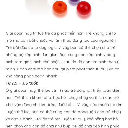
Giai đoạn này trí tuệ trẻ đã phát triển hơn. Trẻ không chỉ tò
mò mà còn bắt chước và làm theo động tác của người lớn.
Trẻ bắt đầu có tư duy logic, vì vậy bạn có thể chọn cho trẻ
những bộ xếp hình đơn giản. Bạn cùng con xếp hình vuông,
hình tam giác, hình chữ nhật,… sau đó đố con tìm hình theo ý
mình. Cách chơi mà học này giúp trẻ phát triển tư duy và có
khả năng phán đoán nhanh.
Từ 2,5 – 3,5 tuổi:
Ở giai đoạn này, thể lực và trí não trẻ đã phát triển toàn diện
hơn. Trẻ thích khám phá, học hỏi, chạy nhảy và thích các trò
chơi vận động như leo trèo, đuổi bắt,… Vì vậy, nếu muốn trẻ rèn
luyện thể lực, bạn có thể cùng con đá bóng, tập cho trẻ chạy
xe đạp 4 bánh,… Muốn trẻ rèn luyện tư duy, khả năng học hỏi
nên chọn cho con đồ chơi như búp bê, đồ chơi xếp hình phức