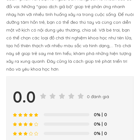
đổi vai. Những “giao dịch giả bộ” giúp trẻ phản ứng nhanh
nhạy hơn với nhiều tình huống xảy ra trong cuộc sống. Để nuôi
dưỡng tâm hồn trẻ, bạn có thể đeo thú tay và cùng con diễn
một vở kịch có nội dung yêu thương, chia sẻ. Với bé trai, bạn
có thể chọn các loại đồ chơi thí nghiệm khoa học như tên lửa,
tạo hố thiên thạch với nhiều màu sắc và hình dạng,… Trò chơi
này sẽ giúp trẻ say mê tìm hiểu, khám phá những hiện tượng
xảy ra xung quanh. Đây cũng là cách giúp trẻ phát triển trí
não và yêu khoa học hơn.
0.0
0 đánh giá
0%
| 0
0%
| 0
0%
| 0