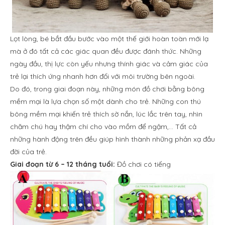
Lọt lòng, bé bắt đầu bước vào một thế giới hoàn toàn mới lạ
mà ở đó tất cả các giác quan đều được đánh thức. Những
ngày đầu, thị lực còn yếu nhưng thính giác và cảm giác của
trẻ lại thích ứng nhanh hơn đối với môi trường bên ngoài.
Do đó, trong giai đoạn này, những món đồ chơi bằng bông
mềm mại là lựa chọn số một dành cho trẻ. Những con thú
bông mềm mại khiến trẻ thích sờ nắn, lúc lắc trên tay, nhìn
chăm chú hay thậm chí cho vào mồm để ngậm,… Tất cả
những hành động trên đều giúp hình thành những phản xạ đầu
đời của trẻ.
Giai đoạn từ 6 – 12 tháng tuổi:
Đồ chơi có tiếng