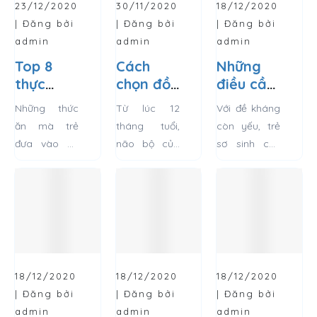
23/12/2020
30/11/2020
18/12/2020
| Đăng bởi
| Đăng bởi
| Đăng bởi
admin
admin
admin
Top 8
Cách
Những
thực
chọn đồ
điều cần
phẩm mẹ
chơi phát
biết khi
Những thức
Từ lúc 12
Với đề kháng
nên bổ
triển trí
mặc đồ
ăn mà trẻ
tháng tuổi,
còn yếu, trẻ
sung để
tuệ, bổ
cho trẻ
đưa vào cơ
não bộ của
sơ sinh cần
giúp trẻ
ích an
sơ sinh
thể có ảnh
trẻ đã phát
được bảo vệ
phát
toàn cho
vào màu
hưởng rất lớn
triển hoàn
toàn diện và
triển trí
trẻ 1 tuổi
đông
đến sự phát
thiện, có thể
tốt nhất từ ba
thông
triển của trẻ,
tiếp thu kiến
mẹ. Vào mùa
minh
đặc biệt là trí
thức mới,
đông, trẻ dễ
thông minh
đồng thời
bị ảnh hưởng
và sự nhận
cũng là thời
bởi thời...
18/12/2020
18/12/2020
18/12/2020
thức....
điểm bé học
| Đăng bởi
| Đăng bởi
| Đăng bởi
hỏi...
admin
admin
admin