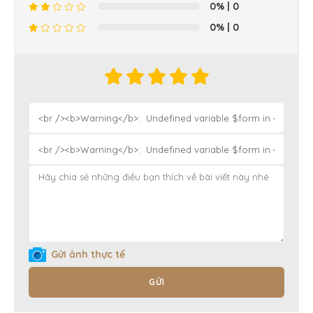
0%
| 0
0%
| 0
Gửi ảnh thực tế
GỬI