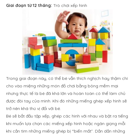
Giai đoạn từ 12 tháng:
Trò chơi xếp hình
Trong giai đoạn này, có thể bé vẫn thích nghịch hay thậm chí
cho vào miệng những món đồ chơi bằng bông mềm mại
nhưng thực tế là bé đã khá lớn và hoàn toàn có thể làm chủ
được đôi tay của mình. Khi đó những miếng ghép xếp hình sẽ
trở nên khá thú vị đối với bé.
Bé sẽ bắt đầu tập xếp, ghép các hình với nhau và bật ra tiếng
khi muốn lựa chọn các miếng xếp hình hoặc ngân giọng mỗi
khi cần tìm những miếng ghép bị “biến mất”. Dần dần những