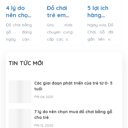
4 lý do
Đồ chơi
5 lợi ích
nên chọn
trẻ em
hàng
đồ chơi
thông
đầu của
Đồ chơi bằng
Gnu Kids
Ngày xưa, Đồ
bằng gỗ
minh
“Đồ chơi
gỗ đang
chuyên cung
Chơi Gỗ đã
cho trẻ
bằng
gỗ”
ngày càng
cấp các sản
gắn liền với
chất liệu
xuất hiện
phẩm đồ chơi
tuổi thơ của
gỗ
nhiều trên thị
gỗ thông
mỗi người
trường đồ
minh cho bé
chúng ta.
TIN TỨC MỚI
chơi trẻ em,
với chất liệu
Những chú
trở thành thứ
an toàn tuyệt
ngựa gỗ,
đồ chơi
đối. GNU luôn
chiếc xe đẩy,
Các giai đoạn phát triển của trẻ từ 0- 5
tuổi
không còn xa
đặt uy tín lên
những bé lật
lạ gì với
hàng đầu...
đật, đầu xe
FRI 04, 2021
những bà...
lửa…...
7 lý do nên chọn mua đồ chơi bằng gỗ
cho trẻ
FRI 12, 2020