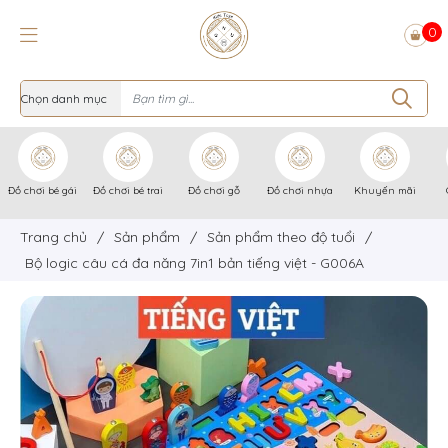
0
Đồ chơi bé gái
Đồ chơi bé trai
Đồ chơi gỗ
Đồ chơi nhựa
Khuyến mãi
Trang chủ
/
Sản phẩm
/
Sản phẩm theo độ tuổi
/
Bộ logic câu cá đa năng 7in1 bản tiếng việt - G006A