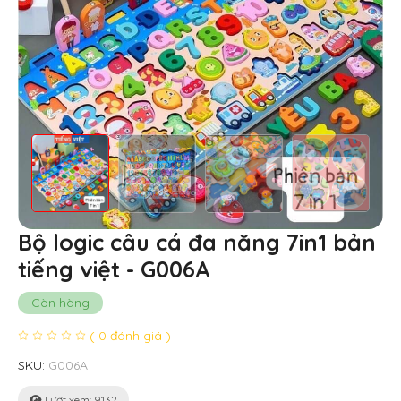
Bộ logic câu cá đa năng 7in1 bản
tiếng việt - G006A
Còn hàng
( 0 đánh giá )
SKU:
G006A
Lượt xem: 9132