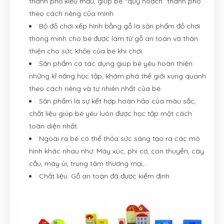
thành phố kiểu mẫu, giúp bé “quy hoạch” thành phố
theo cách riêng của mình
Bộ đồ chơi xếp hình bằng gỗ là sản phẩm đồ chơi
thông minh cho bé được làm từ gỗ an toàn và thân
thiện cho sức khỏe của bé khi chơi.
Sản phẩm có tác dụng giúp bé yêu hoàn thiện
những kĩ năng học tập, khám phá thế giới xung quanh
theo cách riêng và tự nhiên nhất của bé.
Sản phẩm là sự kết hợp hoàn hảo của màu sắc,
chất liệu giúp bé yêu luôn được học tập một cách
toàn diện nhất.
Ngoài ra bé có thể thỏa sức sáng tạo ra các mô
hình khác nhau như: Máy xúc, phi cơ, con thuyền, cây
cầu, máy ủi, trung tâm thương mại,…
Chất liệu: Gỗ an toàn đã được kiểm định