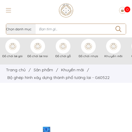
0
Đồ chơi bé gái
Đồ chơi bé trai
Đồ chơi gỗ
Đồ chơi nhựa
Khuyến mãi
Trang chủ
/
Sản phẩm
/
Khuyến mãi
/
Bộ ghép hình xây dựng thành phố tương lai - G60522