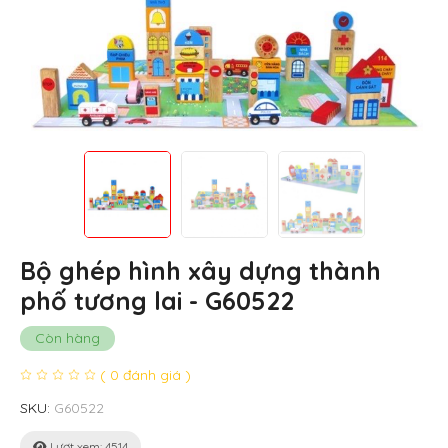
Bộ ghép hình xây dựng thành
phố tương lai - G60522
Còn hàng
( 0 đánh giá )
SKU:
G60522
Lượt xem: 4514