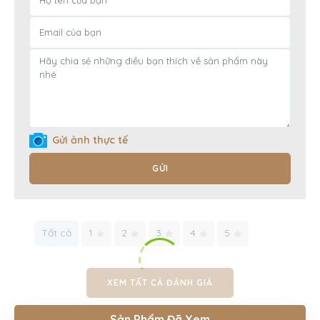
Gửi ảnh thực tế
GỬI
Tất cả
1
2
3
4
5
XEM TẤT CẢ ĐÁNH GIÁ
Sản Phẩm Đã Xem