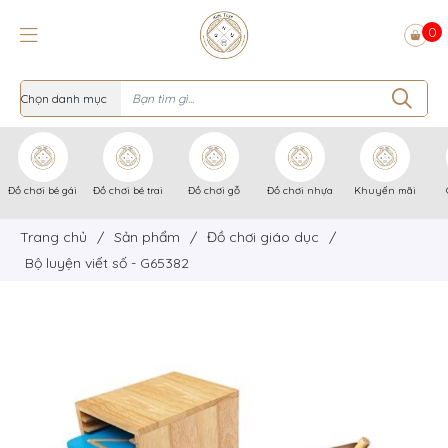
0
Đồ chơi bé gái
Đồ chơi bé trai
Đồ chơi gỗ
Đồ chơi nhựa
Khuyến mãi
Trang chủ
/
Sản phẩm
/
Đồ chơi giáo dục
/
Bộ luyện viết số - G65382