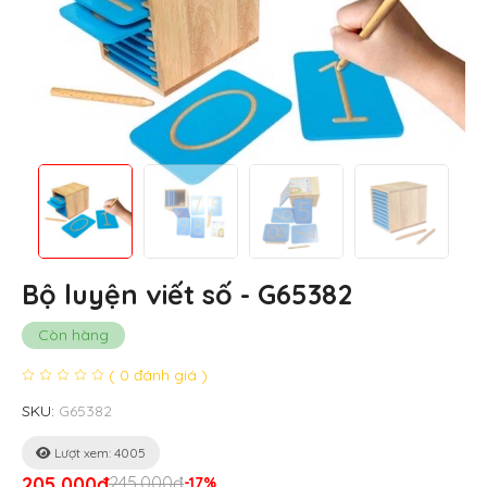
Bộ luyện viết số - G65382
Còn hàng
( 0 đánh giá )
SKU:
G65382
Lượt xem: 4005
205,000đ
245,000đ
-17%