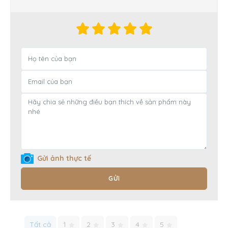
Gửi ảnh thực tế
GỬI
Tất cả
1
2
3
4
5