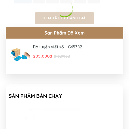
XEM TẤT CẢ ĐÁNH GIÁ
Sản Phẩm Đã Xem
Bộ luyện viết số - G65382
205,000đ
245,000đ
SẢN PHẨM BÁN CHẠY