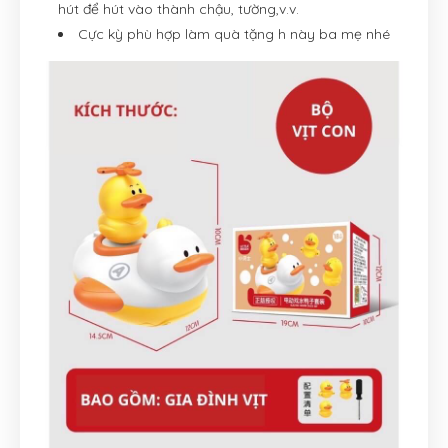
hút để hút vào thành chậu, tường,v.v.
Cực kỳ phù hợp làm quà tặng h này ba mẹ nhé