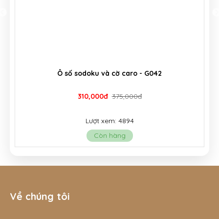
Bộ lắp ráp phương tiện giao thông có dùng pin,
nhựa cao cấp - G135
310,000đ
365,000đ
Lượt xem: 9652
Còn hàng
Về chúng tôi