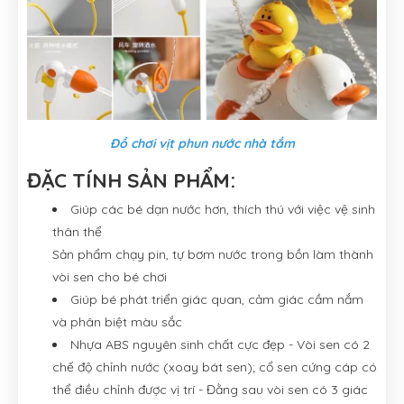
Đồ chơi vịt phun nước nhà tắm
ĐẶC TÍNH SẢN PHẨM:
Giúp các bé dạn nước hơn, thích thú với việc vệ sinh
thân thể
Sản phẩm chạy pin, tự bơm nước trong bồn làm thành
vòi sen cho bé chơi
Giúp bé phát triển giác quan, cảm giác cầm nắm
và phân biệt màu sắc
Nhựa ABS nguyên sinh chất cực đẹp - Vòi sen có 2
chế độ chỉnh nước (xoay bát sen); cổ sen cứng cáp có
thể điều chỉnh được vị trí - Đằng sau vòi sen có 3 giác