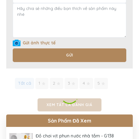
Gửi ảnh thực tế
GỬI
Tất cả
1
2
3
4
5
XEM TẤT CẢ ĐÁNH GIÁ
Sản Phẩm Đã Xem
Đồ chơi vịt phun nước nhà tắm - G138