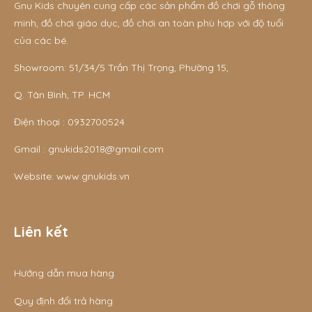
Gnu Kids chuyên cung cấp các sản phẩm đồ chơi gỗ thông
minh, đồ chơi giáo dục, đồ chơi an toàn phù hợp với độ tuổi
của các bé.
Showroom: 51/34/5 Trần Thị Trọng, Phường 15,
Q. Tân Bình, TP. HCM
Điện thoại :
0932700524
Gmail :
gnukids2018@gmail.com
Website:
www.gnukids.vn
Liên kết
Hướng dẫn mua hàng
Quy định đổi trả hàng