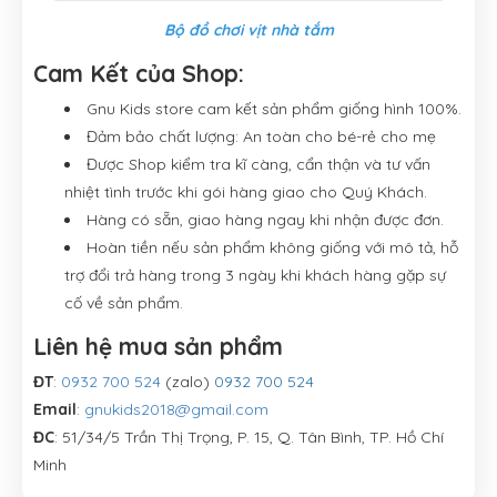
Bộ đồ chơi vịt nhà tắm
Cam Kết của Shop:
Gnu Kids store cam kết sản phẩm giống hình 100%.
Đảm bảo chất lượng: An toàn cho bé-rẻ cho mẹ
Được Shop kiểm tra kĩ càng, cẩn thận và tư vấn
nhiệt tình trước khi gói hàng giao cho Quý Khách.
Hàng có sẵn, giao hàng ngay khi nhận được đơn.
Hoàn tiền nếu sản phẩm không giống với mô tả, hỗ
trợ đổi trả hàng trong 3 ngày khi khách hàng gặp sự
cố về sản phẩm.
Liên hệ mua sản phẩm
ĐT
:
0932 700 524
(zalo)
0932 700 524
Email
:
gnukids2018@gmail.com
ĐC
: 51/34/5 Trần Thị Trọng, P. 15, Q. Tân Bình, TP. Hồ Chí
Minh