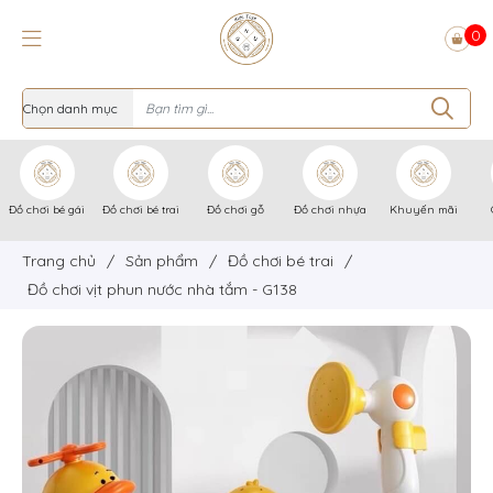
0
Đồ chơi bé gái
Đồ chơi bé trai
Đồ chơi gỗ
Đồ chơi nhựa
Khuyến mãi
Trang chủ
/
Sản phẩm
/
Đồ chơi bé trai
/
Đồ chơi vịt phun nước nhà tắm - G138