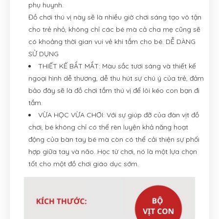
phụ huynh.
Đồ chơi thú vị này sẽ là nhiều giờ chơi sáng tạo vô tận
cho trẻ nhỏ, không chỉ các bé mà cả cha mẹ cũng sẽ
có khoảng thời gian vui vẻ khi tắm cho bé. DỄ DÀNG
SỬ DỤNG
THIẾT KẾ BẮT MẮT: Màu sắc tươi sáng và thiết kế
ngoại hình dễ thương, dễ thu hút sự chú ý của trẻ, đảm
bảo đây sẽ là đồ chơi tắm thú vị để lôi kéo con bạn đi
tắm.
VỪA HỌC VỪA CHƠI: Với sự giúp đỡ của đàn vịt đồ
chơi, bé không chỉ có thể rèn luyện khả năng hoạt
động của bàn tay bé mà còn có thể cải thiện sự phối
hợp giữa tay và não. Học từ chơi, nó là một lựa chọn
tốt cho một đồ chơi giáo dục sớm.