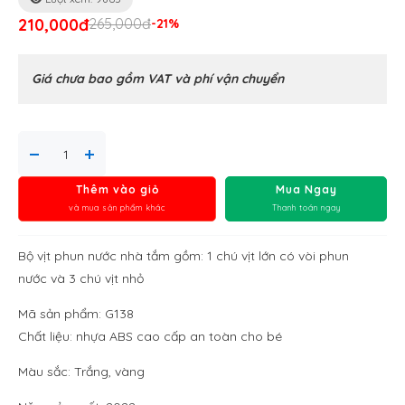
210,000đ
265,000đ
-21%
Giá chưa bao gồm VAT và phí vận chuyển
Thêm vào giỏ
Mua Ngay
và mua sản phẩm khác
Thanh toán ngay
Bộ vịt phun nước nhà tắm gồm: 1 chú vịt lớn có vòi phun
nước và 3 chú vịt nhỏ
Mã sản phẩm: G138
Chất liệu: nhựa ABS cao cấp an toàn cho bé
Màu sắc: Trắng, vàng