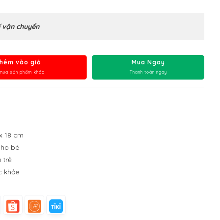
 vận chuyển
hêm vào giỏ
Mua Ngay
mua sản phẩm khác
Thanh toán ngay
 x 18 cm
cho bé
 trẻ
c khỏe