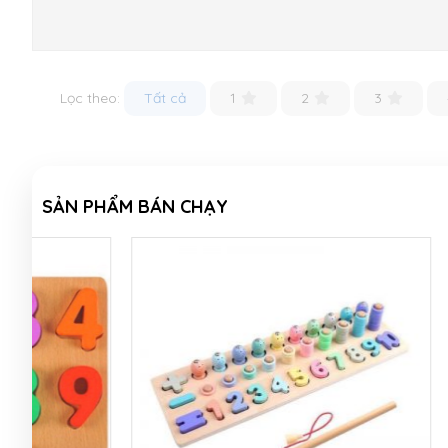
Lọc theo:
Tất cả
1
2
3
SẢN PHẨM BÁN CHẠY