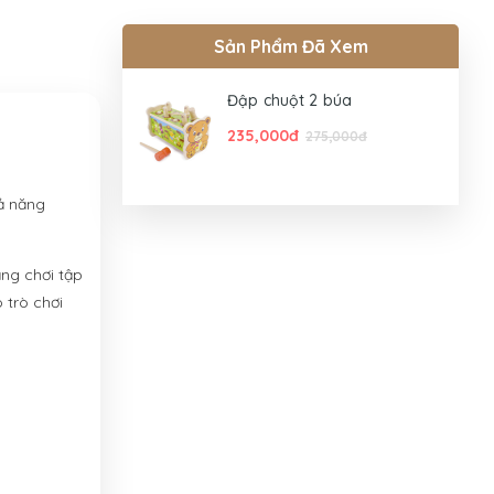
Sản Phẩm Đã Xem
Đập chuột 2 búa
235,000đ
275,000đ
hả năng
ăng chơi tập
 trò chơi