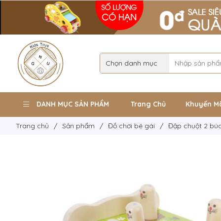
DANH MỤC SẢN PHẨM
Trang Chủ
Khuyến M
Trang chủ
/
Sản phẩm
/
Đồ chơi bé gái
/
Đập chuột 2 bú