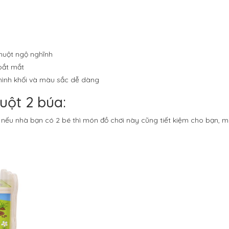
chuột ngộ nghĩnh
bắt mắt
 hình khối và màu sắc dễ dàng
uột 2 búa:
, nếu nhà bạn có 2 bé thì món đồ chơi này cũng tiết kiệm cho bạn,