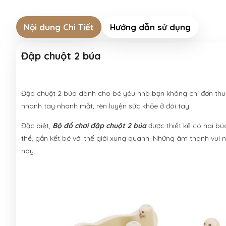
Nội dung Chi Tiết
Hướng dẫn sử dụng
Đập chuột 2 búa
Đập chuột 2 búa dành cho bé yêu nhà bạn không chỉ đơn thuần
nhanh tay nhanh mắt, rèn luyện sức khỏe ở đôi tay.
Đặc biệt,
Bộ đồ chơi đập chuột 2 búa
được thiết kế có hai b
thể, gắn kết bé với thế giới xung quanh. Những âm thanh vui n
này.