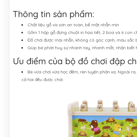
Thông tin sản phẩm:
Chất liệu gỗ và sơn an toàn, bề mặt nhẵn mịn
Gồm 1 hộp gỗ đựng chuột in họa tiết, 2 búa và 6 con 
Đồ chơi được mài nhẵn, không có góc cạnh, màu sắc 
Giúp bé phát huy sự nhanh tay, nhanh mắt, nhận biết
Ưu điểm của bộ đồ chơi đập ch
Bé vừa chơi vừa học đếm, rèn luyện phản xạ. Ngoài ra
cả hai đều được chơi.