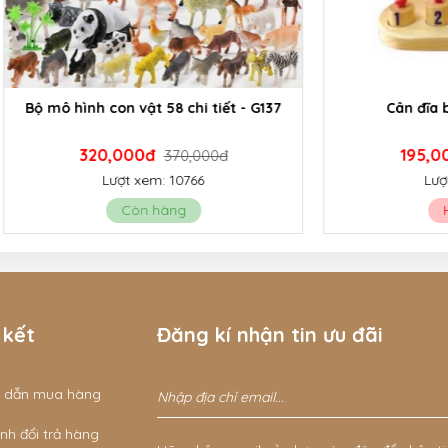
h con vật 58 chi tiết - G137
Cân đĩa bằng gỗ - G
20,000đ
195,000đ
370,000đ
230,00
Lượt xem: 10766
Lượt xem: 6306
Còn hàng
Hết hàng
 kết
Đăng kí nhận tin ưu đãi
 dẫn mua hàng
nh đổi trả hàng