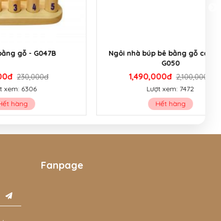
047B
Ngôi nhà búp bê bằng gỗ cao cấp -
G050
1,490,000đ
0đ
2,100,000đ
Lượt xem: 7472
Hết hàng
Fanpage