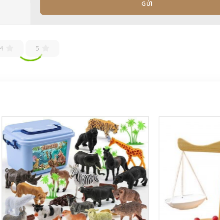
GỬI
4
5