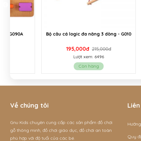
Bộ câu cá logic đa năng 3 dòng - G010
Bộ mô hìn
195,000đ
3
215,000đ
Lượt xem: 6496
Còn hàng
Về chúng tôi
Liên
Gnu Kids chuyên cung cấp các sản phẩm đồ chơi
Hướng
gỗ thông minh, đồ chơi giáo dục, đồ chơi an toàn
Quy đị
phù hợp với độ tuổi của các bé.