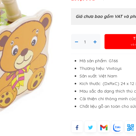
Giá chưa bao gồm VAT và phí
T
và 
Mã sản phẩm: G166
Thương hiệu: Vivitoys
Sản xuất: Việt Nam
Kích thước: (DxRxC) 24 x 12
Màu sắc đa dạng thích thú 
Cải thiện chí thông minh của
Chất liệu gỗ an toàn cho sứ