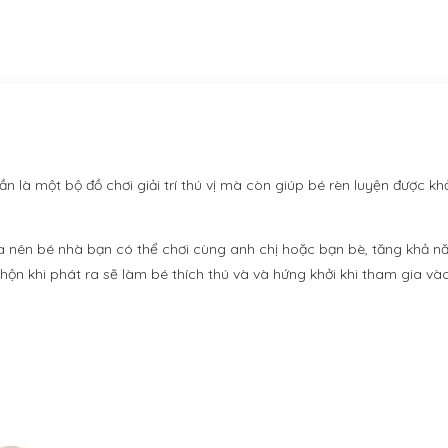
 là một bộ đồ chơi giải trí thú vị mà còn giúp bé rèn luyện được k
úa nên bé nhà bạn có thể chơi cùng anh chị hoặc bạn bè, tăng khả n
hộn khi phát ra sẽ làm bé thích thú và và hứng khởi khi tham gia vào