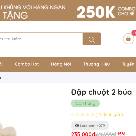
0
ãi
Combo Hot
Hàng Mới
Thương Hiệu
Tuyển 
a
Đập chuột 2 búa
Còn hàng
( 0 đánh giá )
Lượt xem: 4079
235,000đ
275,000đ
-15%