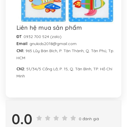
Liên hệ mua sản phẩm
ĐT
: 0932 700 524 (zalo)
Email
: gnukids2018@gmail.com
CN1:
965 Lũy Bán Bích, P. Tân Thành, Q. Tân Phú, Tp.
HCM
CN2:
51/34/5 Cống Lở, P. 15, Q. Tân Bình, TP. Hồ Chí
Minh
0.0
0 đánh giá