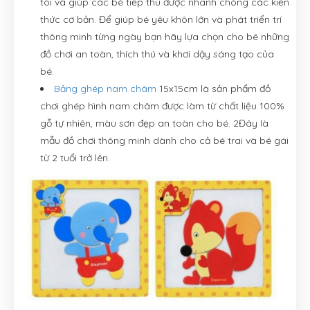
tòi và giúp các bé tiếp thu được nhanh chóng các kiến
thức cơ bản. Để giúp bé yêu khôn lớn và phát triển trí
thông minh từng ngày bạn hãy lựa chọn cho bé những
đồ chơi an toàn, thích thú và khơi dậy sáng tạo của
bé.
Bảng ghép nam châm
15x15cm là sản phẩm đồ
chơi ghép hình nam châm được làm từ chất liệu 100%
gỗ tự nhiên, màu sơn đẹp an toàn cho bé. 2Đây là
mẫu đồ chơi thông minh dành cho cả bé trai và bé gái
từ 2 tuổi trở lên.