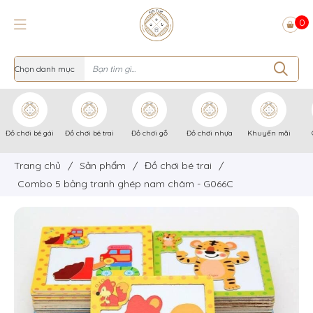
0
Đồ chơi bé gái
Đồ chơi bé trai
Đồ chơi gỗ
Đồ chơi nhựa
Khuyến mãi
Trang chủ
/
Sản phẩm
/
Đồ chơi bé trai
/
Combo 5 bảng tranh ghép nam châm - G066C